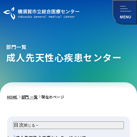
メインコンテンツ
にスキップ
MENU
部門一覧
成人先天性
心疾患センター
HOME
部門 一覧
現在のページ
目次
閉じる