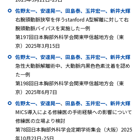
佐野太一、安達晃一、田島泰、玉井宏一、新井大輝
右腕頭動脈狭窄を伴うstanford A型解離に対して右
腕頭動脈バイパスを実施した一例
第197回日本胸部外科学会関東甲信越地方会（東
京）2025年3月15日
佐野太一、安達晃一、田島泰、玉井宏一、新井大輝
急性大動脈解離術中、大動脈内黒色色素沈着を認め
た一例
第198回日本胸部外科学会関東甲信越地方会（東
京）2025年6月7日
佐野太一、
安達晃一
、
田島泰、玉井宏一、新井大輝
MICS導入による修練医の手術経験への影響について
修練医の立場より検討
第78回日本胸部外科学会定期学術集会（大阪）2025
年10月23日-25日