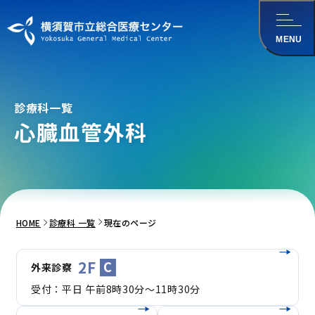
メインコンテンツ
にスキップ
MENU
診療科一覧
心臓血管外科
HOME
診療科 一覧
現在のページ
2F
C
外来診察
受付：平日 午前8時30分～11時30分