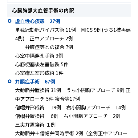
心臓胸部大血管手術の内訳
虚血性心疾患 27例
単独冠動脈バイパス術 11例 MICS 9例(うち1枝再建
4例) 正中アプローチ 2例
弁膜症等との複合 7例
心室中隔穿孔手術 3例
心筋梗塞後左室破裂 5件
心室瘤左室形成術 1件
弁膜症手術 67例
大動脈弁置換術 31例 うち小開胸アプローチ 9例 正
中アプローチ 5件 複合等17例
僧帽弁形成術 19例 右小開胸アプローチ 14例
僧帽弁置換術 6例 右小開胸アプローチ 2例
三尖弁置換術 １例
大動脈弁＋僧帽弁同時手術 2例（全例正中アプロー