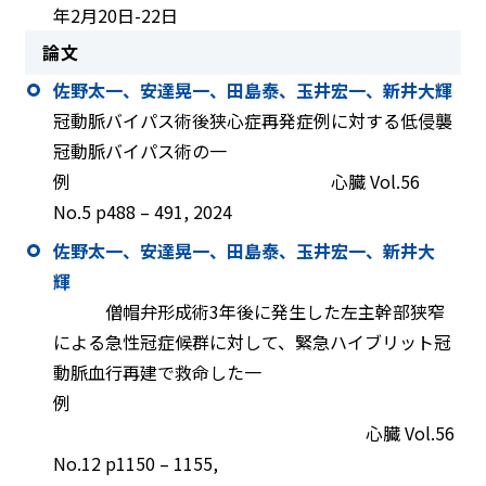
年2月20日-22日
論文
佐野太一、安達晃一、田島泰、玉井宏一、新井大輝
冠動脈バイパス術後狭心症再発症例に対する低侵襲
冠動脈バイパス術の一
例 心臓 Vol.56
No.5 p488 – 491, 2024
佐野太一、安達晃一、田島泰、玉井宏一、新井大
輝
僧帽弁形成術3年後に発生した左主幹部狭窄
による急性冠症候群に対して、緊急ハイブリット冠
動脈血行再建で救命した一
例
心臓 Vol.56
No.12 p1150 – 1155,