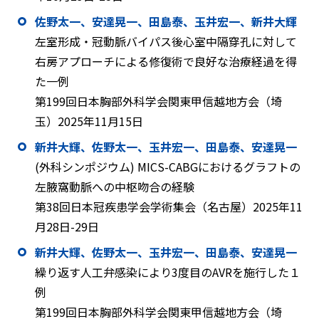
佐野太一、安達晃一、田島泰、玉井宏一、新井大輝
左室形成・冠動脈バイパス後心室中隔穿孔に対して
右房アプローチによる修復術で良好な治療経過を得
た一例
第199回日本胸部外科学会関東甲信越地方会（埼
玉）2025年11月15日
新井大輝、佐野太一、玉井宏一、田島泰、安達晃一
(外科シンポジウム) MICS-CABGにおけるグラフトの
左腋窩動脈への中枢吻合の経験
第38回日本冠疾患学会学術集会（名古屋）2025年11
月28日-29日
新井大輝、佐野太一、玉井宏一、田島泰、安達晃一
繰り返す人工弁感染により3度目のAVRを施行した１
例
第199回日本胸部外科学会関東甲信越地方会（埼