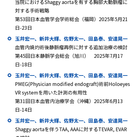
当院におけるShaggy aortaを有する胸部大動脈瘤に
対する手術戦略
第53回日本血管学会学術総会（福岡）2025年5月21
日-23日
玉井宏一、新井大輝、佐野太一、田島泰、安達晃一
血管内焼灼術後静脈瘤再例に対する追加治療の検討
第45回日本静脈学会総会（旭川） 2025年7月17
日-18日
玉井宏一、新井大輝、佐野太一、田島泰、安達晃一
PMEG(Physician modified endograft)術前Holoeyes
VR systemを用いた計測の有用性
第31回日本血管内治療学会（沖縄）2025年6月13
日-14日
玉井宏一、新井大輝、佐野太一、田島泰、安達晃一
Shaggy aortaを伴うTAA, AAAに対するTEVAR, EVAR