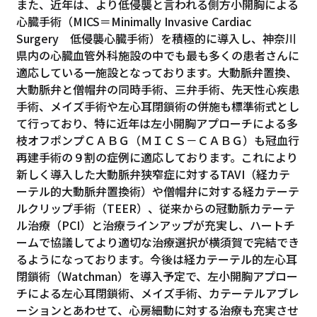
また、近年は、より低侵襲と言われる側方小開胸による
心臓手術（MICS＝Minimally Invasive Cardiac
Surgery 低侵襲心臓手術）を積極的に導入し、神奈川
県内の心臓血管外科施設の中でも最も多くの患者さんに
適応している一施設となっております。大動脈弁置換、
大動脈弁と僧帽弁の同時手術、三弁手術、先天性心疾患
手術、メイズ手術や左心耳閉鎖術の併施も標準術式とし
て行っており、特に近年は左小開胸アプローチによる多
枝オフポンプＣＡＢＧ（ＭＩＣＳ－ＣＡＢＧ）も冠血行
再建手術の９割の症例に適応しております。これにより
新しく導入した大動脈弁狭窄症に対するTAVI（経カテ
ーテル的大動脈弁置換術）や僧帽弁に対する経カテーテ
ルクリップ手術（TEER）、従来からの冠動脈カテーテ
ル治療（PCI）と治療ラインアップが充実し、ハートチ
ームで協議してより適切な治療選択が横須賀で完結でき
るようになっております。今後は経カテーテル的左心耳
閉鎖術（Watchman）を導入予定で、左小開胸アプロー
チによる左心耳閉鎖術、メイズ手術、カテーテルアブレ
ーションとあわせて、心房細動に対する治療も充実させ