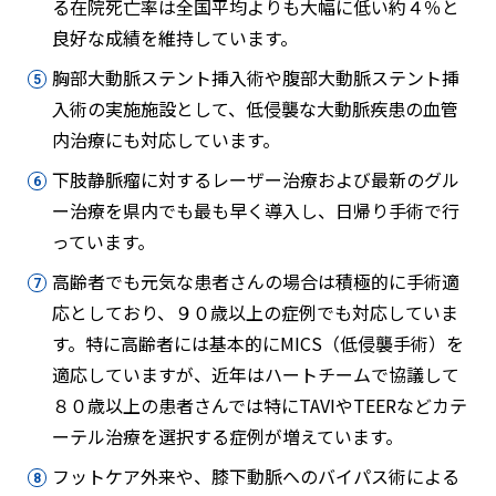
る在院死亡率は全国平均よりも大幅に低い約４％と
良好な成績を維持しています。
胸部大動脈ステント挿入術や腹部大動脈ステント挿
入術の実施施設として、低侵襲な大動脈疾患の血管
内治療にも対応しています。
下肢静脈瘤に対するレーザー治療および最新のグル
ー治療を県内でも最も早く導入し、日帰り手術で行
っています。
高齢者でも元気な患者さんの場合は積極的に手術適
応としており、９０歳以上の症例でも対応していま
す。特に高齢者には基本的にMICS（低侵襲手術）を
適応していますが、近年はハートチームで協議して
８０歳以上の患者さんでは特にTAVIやTEERなどカテ
ーテル治療を選択する症例が増えています。
フットケア外来や、膝下動脈へのバイパス術による