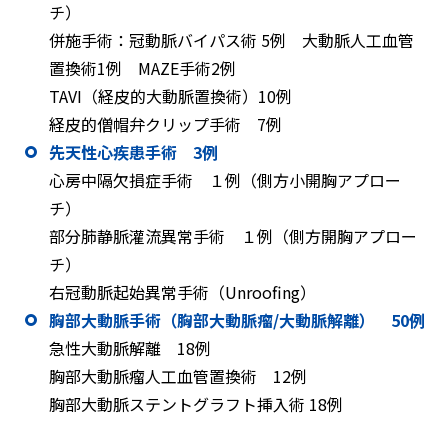
チ）
併施手術：冠動脈バイパス術 5例 大動脈人工血管
置換術1例 MAZE手術2例
TAVI（経皮的大動脈置換術）10例
経皮的僧帽弁クリップ手術 7例
先天性心疾患手術 3例
心房中隔欠損症手術 １例（側方小開胸アプロー
チ）
部分肺静脈灌流異常手術 １例（側方開胸アプロー
チ）
右冠動脈起始異常手術（Unroofing）
胸部大動脈手術（胸部大動脈瘤/大動脈解離） 50例
急性大動脈解離 18例
胸部大動脈瘤人工血管置換術 12例
胸部大動脈ステントグラフト挿入術 18例