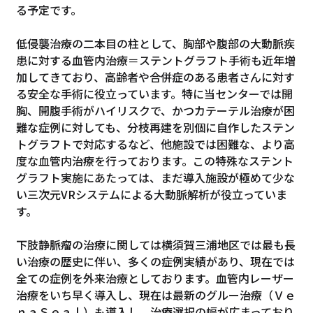
る予定です。
低侵襲治療の二本目の柱として、胸部や腹部の大動脈疾
患に対する血管内治療＝ステントグラフト手術も近年増
加してきており、高齢者や合併症のある患者さんに対す
る安全な手術に役立っています。特に当センターでは開
胸、開腹手術がハイリスクで、かつカテーテル治療が困
難な症例に対しても、分枝再建を別個に自作したステン
トグラフトで対応するなど、他施設では困難な、より高
度な血管内治療を行っております。この特殊なステント
グラフト実施にあたっては、まだ導入施設が極めて少な
い三次元VRシステムによる大動脈解析が役立っていま
す。
下肢静脈瘤の治療に関しては横須賀三浦地区では最も長
い治療の歴史に伴い、多くの症例実績があり、現在では
全ての症例を外来治療としております。血管内レーザー
治療をいち早く導入し、現在は最新のグルー治療（Ｖｅ
ｎａＳｅａｌ）も導入し、治療選択の幅が広まっており