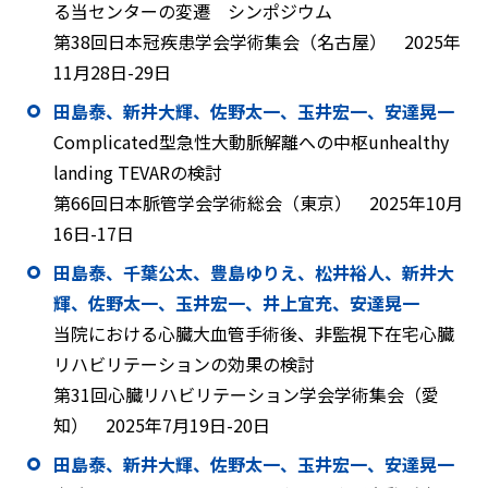
る当センターの変遷 シンポジウム
第38回日本冠疾患学会学術集会（名古屋） 2025年
11月28日-29日
田島泰、新井大輝、佐野太一、玉井宏一、安達晃一
Complicated型急性大動脈解離への中枢unhealthy
landing TEVARの検討
第66回日本脈管学会学術総会（東京） 2025年10月
16日-17日
田島泰、千葉公太、豊島ゆりえ、松井裕人、新井大
輝、佐野太一、玉井宏一、井上宜充、安達晃一
当院における心臓大血管手術後、非監視下在宅心臓
リハビリテーションの効果の検討
第31回心臓リハビリテーション学会学術集会（愛
知） 2025年7月19日-20日
田島泰、新井大輝、佐野太一、玉井宏一、安達晃一