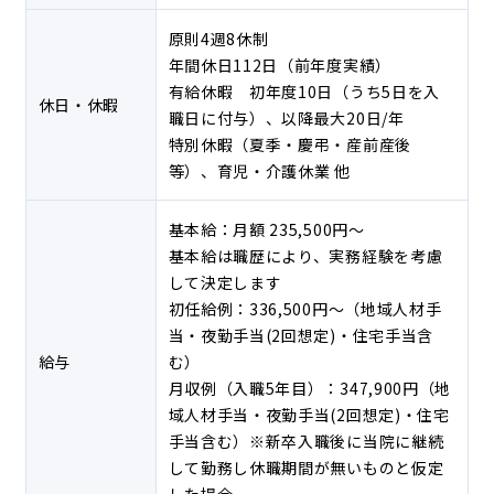
原則4週8休制
年間休日112日（前年度実績）
有給休暇 初年度10日（うち5日を入
休日・休暇
職日に付与）、以降最大20日/年
特別休暇（夏季・慶弔・産前産後
等）、育児・介護休業 他
基本給：月額 235,500円～
基本給は職歴により、実務経験を考慮
して決定します
初任給例：336,500円～（地域人材手
当・夜勤手当(2回想定)・住宅手当含
給与
む）
月収例（入職5年目）：347,900円（地
域人材手当・夜勤手当(2回想定)・住宅
手当含む）※新卒入職後に当院に継続
して勤務し休職期間が無いものと仮定
した場合