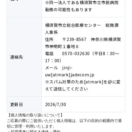
※同一法人である横須賀市立市民病院
勤務の可能性もあります
横須賀市立総合医療センター 総務課
人事係
住所 〒239-8567 神奈川県横須賀
市神明町１番地８
電話 0570-032630（平日8：30～
連絡先
17：00）
メール jinji-
uw[atmark]jadecom.jp
※スパム対策のため[atmark]を@に変
えて送信してください
更新日
2026/7/30
【個人情報の取り扱いについて】
ご応募の際にご提供いただく個人情報は、以下の目的の範囲内で適
切に管理・利用いたします。
・採用選考に関する連絡・通知